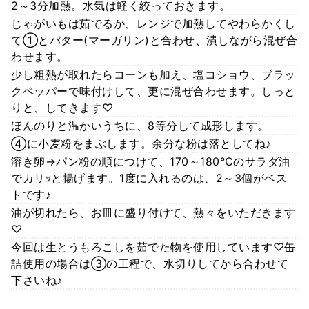
2～3分加熱。水気は軽く絞っておきます。
じゃがいもは茹でるか、レンジで加熱してやわらかくし
て①とバター(マーガリン)と合わせ、潰しながら混ぜ合
わせます。
少し粗熱が取れたらコーンも加え、塩コショウ、ブラッ
クペッパーで味付けして、更に混ぜ合わせます。しっと
りと、してきます♡
ほんのりと温かいうちに、8等分して成形します。
④に小麦粉をまぶします。余分な粉は落としてね♪
溶き卵→パン粉の順につけて、170～180℃のサラダ油
でカリｯと揚げます。1度に入れるのは、2～3個がベス
トです♪
油が切れたら、お皿に盛り付けて、熱々をいただきます
♡
今回は生とうもろこしを茹でた物を使用しています♡缶
詰使用の場合は③の工程で、水切りしてから合わせて
下さいね♪