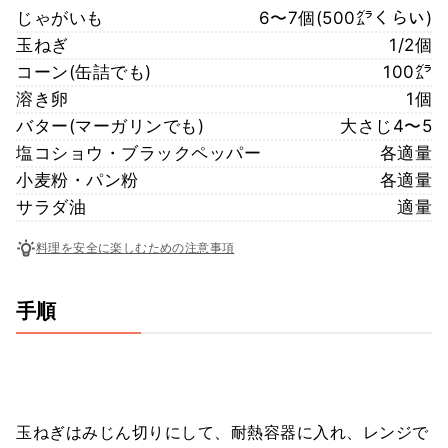
じゃがいも
6〜7個(500㌘くらい)
玉ねぎ
1/2個
コーン(缶詰でも)
100㌘
溶き卵
1個
バター(マーガリンでも)
大さじ4〜5
塩コショウ・ブラックペッパー
各適量
小麦粉・パン粉
各適量
サラダ油
適量
料理を安全に楽しむための注意事項
手順
玉ねぎはみじん切りにして、耐熱容器に入れ、レンジで