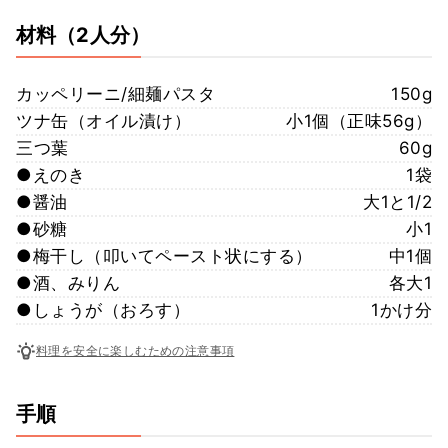
材料
（2人分）
カッペリーニ/細麺パスタ
150g
ツナ缶（オイル漬け）
小1個（正味56g）
三つ葉
60g
●えのき
1袋
●醤油
大1と1/2
●砂糖
小1
●梅干し（叩いてペースト状にする）
中1個
●酒、みりん
各大1
●しょうが（おろす）
1かけ分
料理を安全に楽しむための注意事項
手順