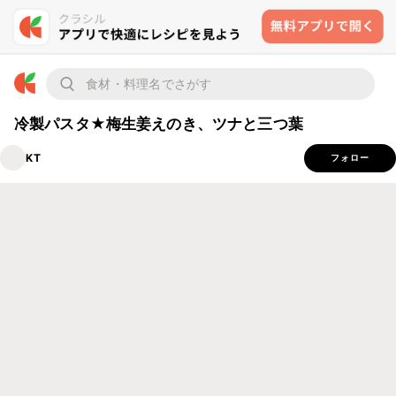
冷製パスタ★梅生姜えのき、ツナと三つ葉
KT
フォロー