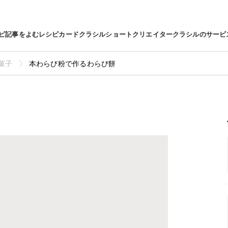
ピ
記事をよむ
レシピカード
クラシルショート
クリエイター
クラシルのサービ
菓子
本わらび粉で作るわらび餅