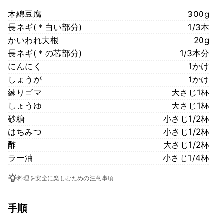
木綿豆腐
300g
長ネギ(＊白い部分)
1/3本
かいわれ大根
20g
長ネギ(＊の芯部分)
1/3本分
にんにく
1かけ
しょうが
1かけ
練りゴマ
大さじ1杯
しょうゆ
大さじ1杯
砂糖
小さじ1/2杯
はちみつ
小さじ1/2杯
酢
大さじ1/2杯
ラー油
小さじ1/4杯
料理を安全に楽しむための注意事項
手順