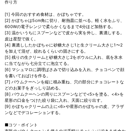
作り方
[1] 今回のおすすめ食材は、かぼちゃです。
[2] かぼちゃは5cm角に切り、耐熱皿に並べる。軽く水をふり、
600Wの電子レンジで柔らかくなるまで4分ほど加熱する。
[3] 温かいうちにスプーンなどで皮から実を外し、裏漉しする。
皮は星型で抜く。
[4] 裏漉ししたかぼちゃに砂糖大さじ1と生クリーム大さじ1〜2
を加えて混ぜ、絞れるくらいの固さにする。
[5] 残りの生クリームと砂糖大さじ2をボウルに入れ、底を氷水
に当てながら七分立てに泡立てる。
[6] マシュマロに調理ばさみで切り込みを入れ、チョコペンで顔
を書いておばけを作る。
[7] バウムクーヘンを縦に積み重ね、穴の部分にチョコレートな
どのお菓子をぎっしり詰める。
[8] バウムクーヘンの周りにスプーンなどで<5>を塗る。<4>を
星形の口金をつけた絞り袋に入れ、天面に絞り出す。
[9] かぼちゃクリームの上に<6>や星形のかぼちゃの皮、アラザ
ンなどでデコレーションする。
■コツ・ポイント
市販のバウムクーヘンを使うので手軽にチャレンジできます☆か