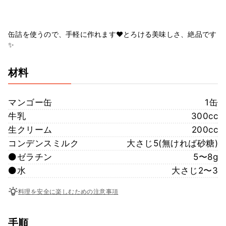
缶詰を使うので、手軽に作れます❤️とろける美味しさ、絶品です
✨
材料
マンゴー缶
1缶
牛乳
300cc
生クリーム
200cc
コンデンスミルク
大さじ5(無ければ砂糖)
⚫️ゼラチン
5〜8g
⚫️水
大さじ2〜3
料理を安全に楽しむための注意事項
手順