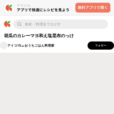
胡瓜のカレーマヨ和え塩昆布のっけ
アイコ15🍳おうちごはん料理家
フォロー