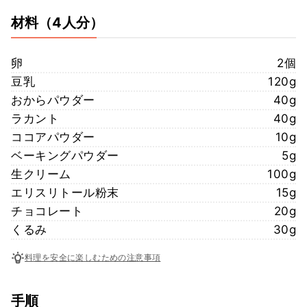
材料
（4人分）
卵
2個
豆乳
120g
おからパウダー
40g
ラカント
40g
ココアパウダー
10g
ベーキングパウダー
5g
生クリーム
100g
エリスリトール粉末
15g
チョコレート
20g
くるみ
30g
料理を安全に楽しむための注意事項
手順