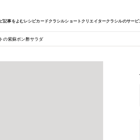
ピ
記事をよむ
レシピカード
クラシルショート
クリエイター
クラシルのサービ
トの紫蘇ポン酢サラダ