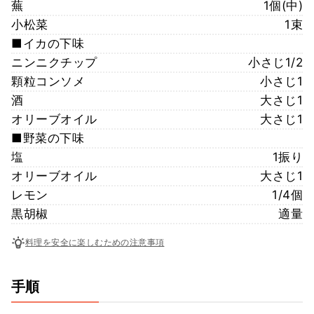
蕪
1個(中)
小松菜
1束
■イカの下味
ニンニクチップ
小さじ1/2
顆粒コンソメ
小さじ1
酒
大さじ1
オリーブオイル
大さじ1
■野菜の下味
塩
1振り
オリーブオイル
大さじ1
レモン
1/4個
黒胡椒
適量
料理を安全に楽しむための注意事項
手順