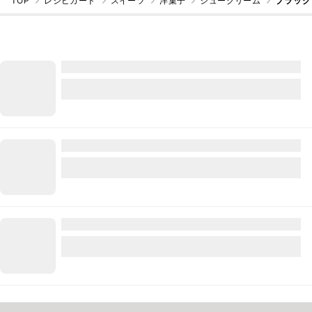
TOP
レシピカード
スイーツ
洋菓子
シュークリーム
ブラック