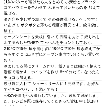
①のバターが溶けたら火をとめて 小麦粉とブラックコ
コアパウダーを合わせて ふるっておいたものを 加えて
混ぜる。
溶き卵を少しずつ加えて その都度混ぜる。ヘラですく
いあげて ポタポタと落ちる程度が目安です。絞り袋に
移す。
オーブンシートを天板に引いて 間隔をあけて 絞り出し
水で濡らした指先で てっぺんをチョンとしておく。
210℃で15分 扉を開けずに180℃で10分 焼き終えてか
らもすぐには出さずにオーブン庫内で5分くらい置いて
おく。
冷ましてる間にクリーム作り。板チョコは細かく刻んで
湯煎で溶かす。ホイップを作り 8〜9分だてになったら
チョコも加える。
絞り袋に入れて シュークリームに！完成です。お好み
でイチゴやバナナも添えても！
※水の分量を記入漏れしていました。改めて追記しまし
た。レシピを既に保存してくださった皆様 申し訳あり