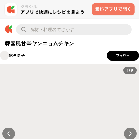
韓国風甘辛ヤンニョムチキン
家事男子
フォロー
1/9