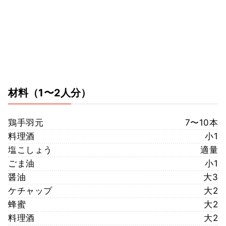
材料
（1〜2人分）
鶏手羽元
7〜10本
料理酒
小1
塩こしょう
適量
ごま油
小1
醤油
大3
ケチャップ
大2
蜂蜜
大2
料理酒
大2