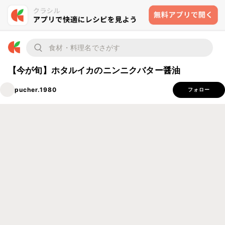
【今が旬】ホタルイカのニンニクバター醤油
pucher.1980
フォロー