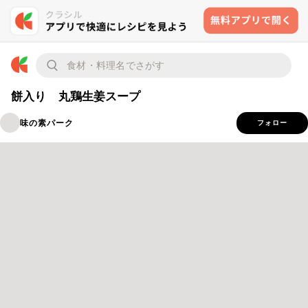
餅入り 丸鶏生姜スープ
味の素パーク
フォロー