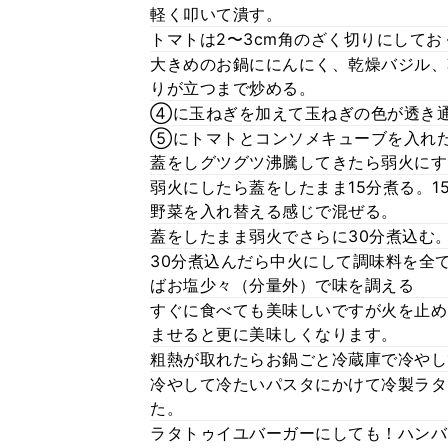
軽く叩いて潰す。
トマトは2〜3cm角のざく切りにしてお
大きめのお鍋ににんにく、乾燥バジル、
りが立つまで炒める。
④に玉ねぎを加えて玉ねぎの色が透き
⑤にトマトとコンソメキューブを入れ
蓋をしグツグツ沸騰してきたら弱火にす
弱火にしたら蓋をしたまま15分煮る。
野菜を入れ替える感じで混ぜる。
蓋をしたまま弱火でさらに30分煮込む。
30分煮込んだら中火にして調味料を全
ばお塩少々（分量外）で味を調える
すぐに食べても美味しいですが火を止め
ませると更に美味しくなります。
粗熱が取れたらお鍋ごと冷蔵庫で冷やし
冷やして冷たいパスタにかけて冷製ラタ
た。
ラタトゥイユバーガーにしても！ハンバ