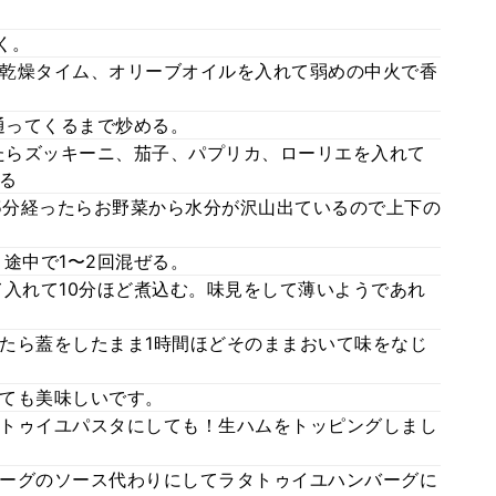
く。
乾燥タイム、オリーブオイルを入れて弱めの中火で香
通ってくるまで炒める。
たらズッキーニ、茄子、パプリカ、ローリエを入れて
る
15分経ったらお野菜から水分が沢山出ているので上下の
途中で1〜2回混ぜる。
て入れて10分ほど煮込む。味見をして薄いようであれ
たら蓋をしたまま1時間ほどそのままおいて味をなじ
ても美味しいです。
トゥイユパスタにしても！生ハムをトッピングしまし
ーグのソース代わりにしてラタトゥイユハンバーグに