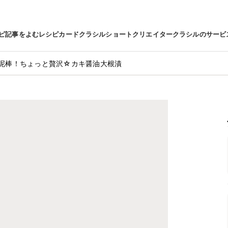
ピ
記事をよむ
レシピカード
クラシルショート
クリエイター
クラシルのサービ
泥棒！ちょっと贅沢☆カキ醤油大根漬