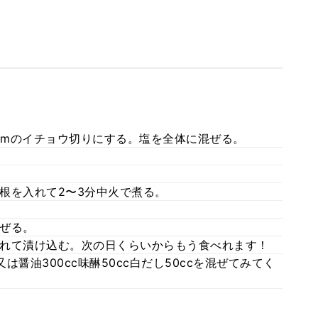
mmのイチョウ切りにする。塩を全体に混ぜる。
根を入れて2〜3分中火で煮る。
ぜる。
れて漬け込む。次の日くらいからもう食べれます！
醤油300cc味醂50cc白だし50ccを混ぜてみてく