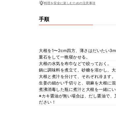
料理を安全に楽しむための注意事項
手順
大根を1〜2cm四方、薄さはだいたい3
重石をして一晩寝かせる。
大根の水気を布巾などで絞っておく。
鍋に調味料を煮立て、砂糖を溶かし、大
大根と煮汁を分けて、それぞれ冷ます。
生姜の細かい千切りと、胡麻を大根に混
煮沸消毒した瓶に煮汁と大根を一緒にい
※カキ醤油が無い場合は、だし醤油で、又は
ださい！