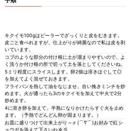
手順
キクイモ100gはピーラーでざっくりと皮をむきます。
皮ごと食べれますが、仕上がりが綺麗なので私は皮を剥
いています。
コブのような部分の付け根に土が溜まりやすいので、よ
く洗うか付け根の所で切って土を落としてくださいね。
5ミリ程度にスライスします。卵2個は溶きほぐして◎
を加えてよく混ぜておきます。
フライパンを熱して油をなじませ、合い挽きミンチを炒
めます。火が通ったら3のキクイモを加えて中火で2分
炒めます。
4に溶き卵を加えて、半熟になりかけたらすぐ火を止め
ます。（予熱でどんどん卵が固まります。）
お皿に盛りつけて出来上がり～♬(⌒∇⌒)お好みで紅シ
ョウガを添えて下さいね☆彡