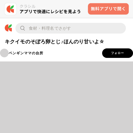
キクイモのそぼろ卵とじ♪ほんのり甘いよ☆
ペンギンママの台所
フォロー