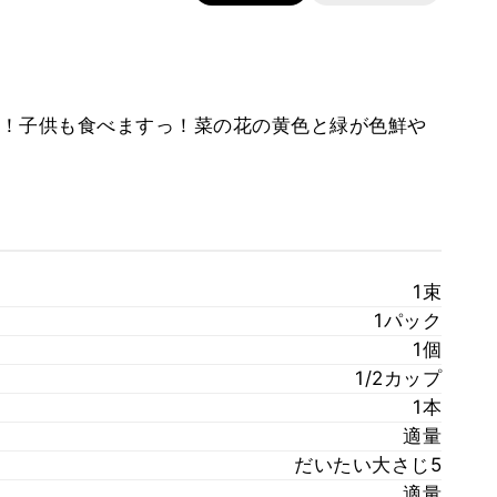
！子供も食べますっ！菜の花の黄色と緑が色鮮や
1束
1パック
1個
1/2カップ
1本
適量
だいたい大さじ5
適量