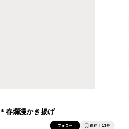
＊春爛漫かき揚げ
フォロー
保存
13件