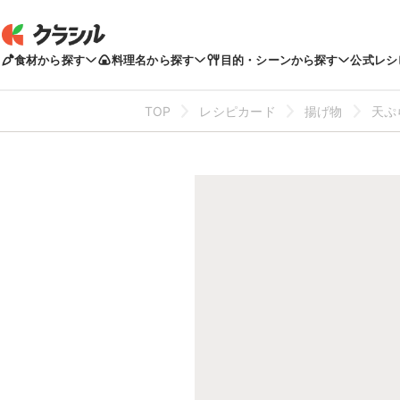
食材から探す
料理名から探す
目的・シーンから探す
公式レシ
TOP
レシピカード
揚げ物
天ぷ