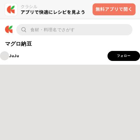
マグロ納豆
JuJu
フォロー