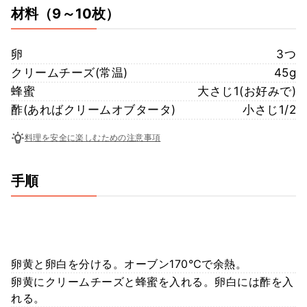
材料
（9～10枚）
卵
3つ
クリームチーズ(常温)
45g
蜂蜜
大さじ1(お好みで)
酢(あればクリームオブタータ)
小さじ1/2
料理を安全に楽しむための注意事項
手順
卵黄と卵白を分ける。オーブン170℃で余熱。
卵黄にクリームチーズと蜂蜜を入れる。卵白には酢を入
れる。