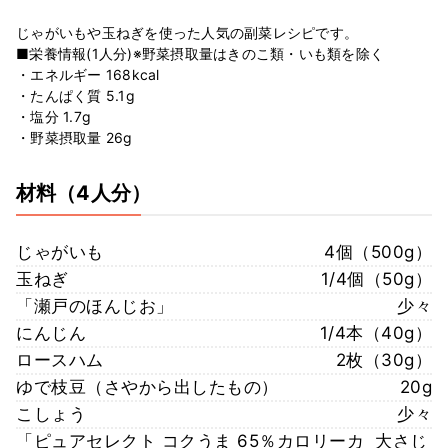
じゃがいもや玉ねぎを使った人気の副菜レシピです。
■栄養情報(1人分)※野菜摂取量はきのこ類・いも類を除く
・エネルギー 168kcal
・たんぱく質 5.1g
・塩分 1.7g
・野菜摂取量 26g
材料
（4人分）
じゃがいも
4個（500g）
玉ねぎ
1/4個（50g）
「瀬戸のほんじお」
少々
にんじん
1/4本（40g）
ロースハム
2枚（30g）
ゆで枝豆（さやから出したもの）
20g
こしょう
少々
「ピュアセレクト コクうま 65％カロリーカ
大さじ