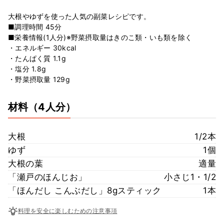
大根やゆずを使った人気の副菜レシピです。
■調理時間 45分
■栄養情報(1人分)※野菜摂取量はきのこ類・いも類を除く
・エネルギー 30kcal
・たんぱく質 1.1g
・塩分 1.8g
・野菜摂取量 129g
材料
（4人分）
大根
1/2本
ゆず
1個
大根の葉
適量
「瀬戸のほんじお」
小さじ1・1/2
「ほんだし こんぶだし」8gスティック
1本
料理を安全に楽しむための注意事項