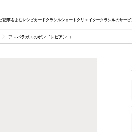
ピ
記事をよむ
レシピカード
クラシルショート
クリエイター
クラシルのサービ
アスパラガスのボンゴレビアンコ