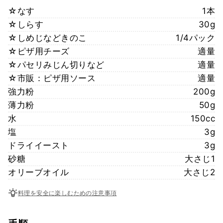
☆なす
1本
☆しらす
30g
☆しめじなどきのこ
1/4パック
☆ピザ用チーズ
適量
☆パセリみじん切りなど
適量
☆市販：ピザ用ソース
適量
強力粉
200g
薄力粉
50g
水
150cc
塩
3g
ドライイースト
3g
砂糖
大さじ1
オリーブオイル
大さじ2
料理を安全に楽しむための注意事項