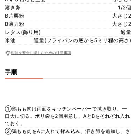
溶き卵
1/2個
B片栗粉
大さじ2
B薄力粉
大さじ2
レタス(飾り用)
適量
米油
適量(フライパンの底から5ミリ程の高さ)
料理を安全に楽しむための注意事項
手順
①鶏もも肉は両面をキッチンペーパーで拭き取り、一
口大に切る。ポリ袋を2個用意し、AとBをそれぞれ入れ
ておく。
②鶏もも肉をAに入れて揉み込み、溶き卵を追加し、さ