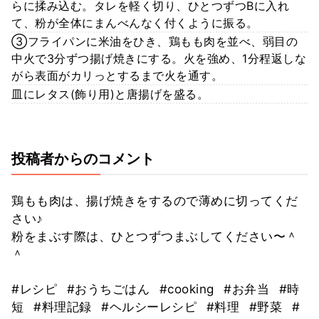
らに揉み込む。タレを軽く切り、ひとつずつBに入れ
て、粉が全体にまんべんなく付くように振る。
③フライパンに米油をひき、鶏もも肉を並べ、弱目の
中火で3分ずつ揚げ焼きにする。火を強め、1分程返しな
がら表面がカリっとするまで火を通す。
皿にレタス(飾り用)と唐揚げを盛る。
投稿者からのコメント
鶏もも肉は、揚げ焼きをするので薄めに切ってくだ
さい♪
粉をまぶす際は、ひとつずつまぶしてください〜＾
＾
#レシピ
#おうちごはん
#cooking
#お弁当
#時
短
#料理記録
#ヘルシーレシピ
#料理
#野菜
#