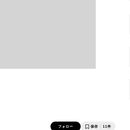
フォロー
保存
11件