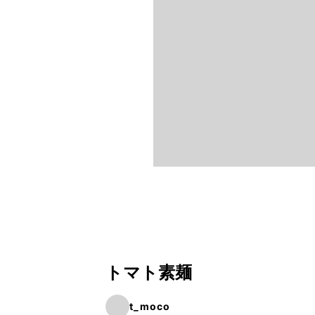
トマト素麺
t_moco