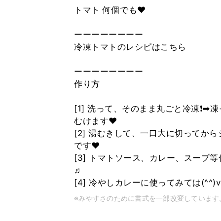
トマト 何個でも♥
ーーーーーーーー
冷凍トマトのレシピはこちら
ーーーーーーーー
作り方
[1] 洗って、そのまま丸ごと冷凍❗
むけます♥
[2] 湯むきして、一口大に切ってか
です♥
[3] トマトソース、カレー、スープ等
♬
[4] 冷やしカレーに使ってみては(^^)v
※みやすさのために書式を一部改変しています