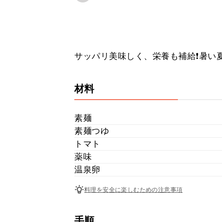
サッパリ美味しく、栄養も補給❗暑い
材料
素麺
素麺つゆ
トマト
薬味
温泉卵
料理を安全に楽しむための注意事項
手順