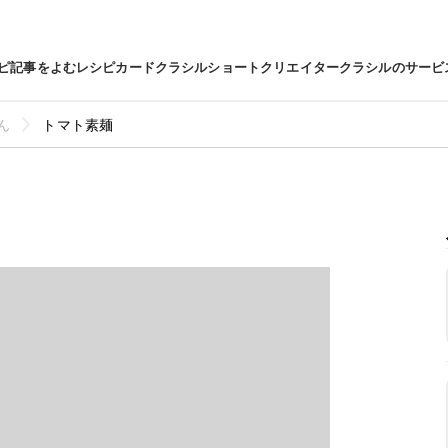
ピ
記事をよむ
レシピカード
クラシルショート
クリエイター
クラシルのサービ
ん
トマト素麺