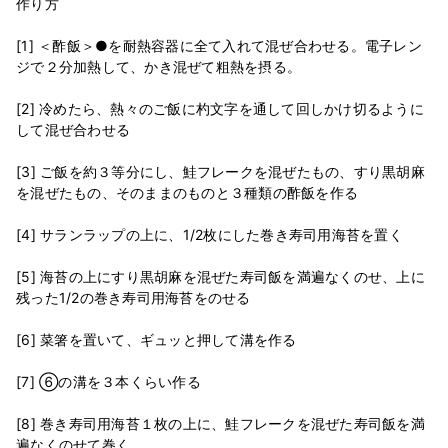
作り方
[1] ＜酢飯＞●を耐熱容器に全て入れて混ぜ合わせる。電子レン
ジで２分加熱して、かき混ぜて粗熱を摂る。
[2] 冷めたら、熱々のご飯に杓文字を通して回しかけ切るように
して混ぜ合わせる
[3] ご飯を約３等分にし、鮭フレークを混ぜたもの、すり黒胡麻
を混ぜたもの、そのままのものと３種類の酢飯を作る
[4] サランラップの上に、1/2枚にした巻き寿司用海苔を置く
[5] 海苔の上にすり黒胡麻を混ぜた寿司飯を満遍なくのせ、上に
残った1/2の巻き寿司用海苔をのせる
[6] 菜箸を置いて、ギュッと押して溝を作る
[7] ⑥の溝を３本くらい作る
[8] 巻き寿司用海苔１枚の上に、鮭フレークを混ぜた寿司飯を満
遍なくのせて巻く