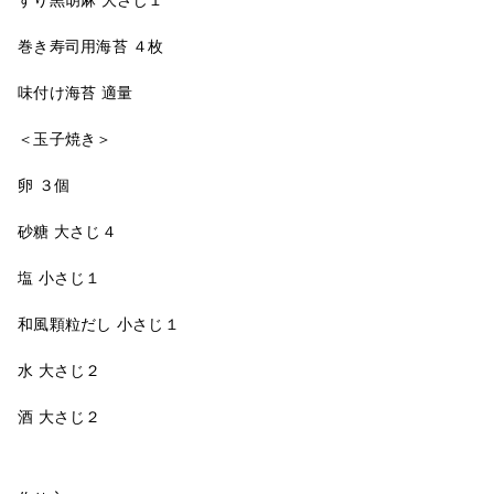
巻き寿司用海苔 ４枚
味付け海苔 適量
＜玉子焼き＞
卵 ３個
砂糖 大さじ４
塩 小さじ１
和風顆粒だし 小さじ１
水 大さじ２
酒 大さじ２