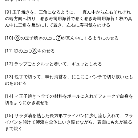
[9] 玉子焼きを、三角になるように、 真ん中から左右それぞれ
の端方向へ切り、巻き寿司用海苔で巻く巻き寿司用海苔１枚の真
ん中に三角を反対にして置き、左右に寿司飯をのせる
[10] ⑨の玉子焼きの上に⑦が真ん中にくるようにのせる
[11] ⑩の上に⑧をのせる
[12] ラップごとクルッと巻いて、ギュッとしめる
[13] 包丁で切って、味付海苔を、にこにこパンチで切り抜いたも
のをのせる
[14] ＜玉子焼き＞全ての材料をボールに入れてフォークで白身を
切るようにかき混ぜる
[15] サラダ油を熱した長方形フライパンに少し流し入れて、フラ
イパンを傾けて卵液を全体にいき渡せながら、表面にも火が通る
まで焼く