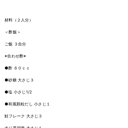
材料（２人分）
＜酢飯＞
ご飯 ３合分
※合わせ酢※
●酢 ６０ｃｃ
●砂糖 大さじ３
●塩 小さじ1/2
●和風顆粒だし 小さじ１
鮭フレーク 大さじ３
すり黒胡麻 大さじ１