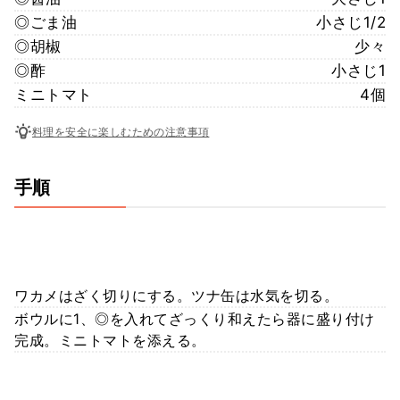
◎ごま油
小さじ1/2
◎胡椒
少々
◎酢
小さじ1
ミニトマト
4個
料理を安全に楽しむための注意事項
手順
ワカメはざく切りにする。ツナ缶は水気を切る。
ボウルに1、◎を入れてざっくり和えたら器に盛り付け
完成。ミニトマトを添える。