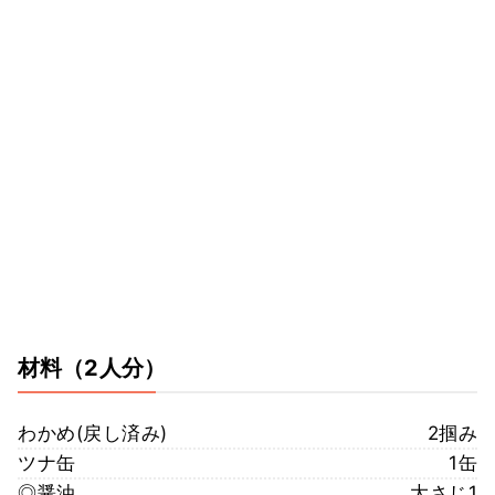
材料
（2人分）
わかめ(戻し済み)
2掴み
ツナ缶
1缶
◎醤油
大さじ1