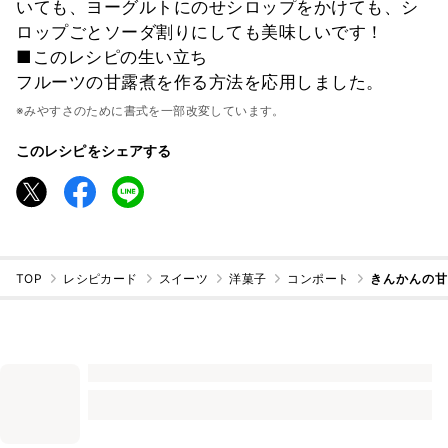
いても、ヨーグルトにのせシロップをかけても、シ
ロップごとソーダ割りにしても美味しいです！
■このレシピの生い立ち
フルーツの甘露煮を作る方法を応用しました。
※みやすさのために書式を一部改変しています。
このレシピをシェアする
TOP
レシピカード
スイーツ
洋菓子
コンポート
きんかんの