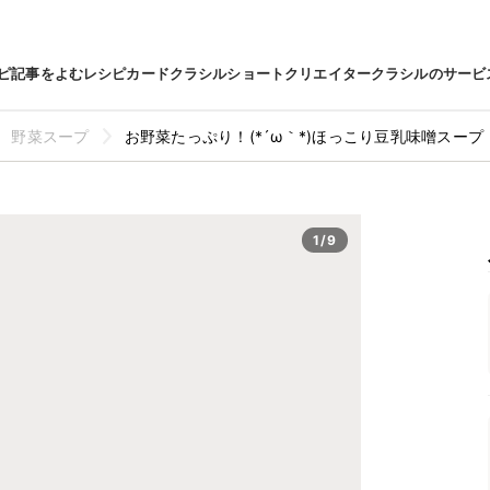
ピ
記事をよむ
レシピカード
クラシルショート
クリエイター
クラシルのサービ
野菜スープ
お野菜たっぷり！(*´ω｀*)ほっこり豆乳味噌スープ
1/9