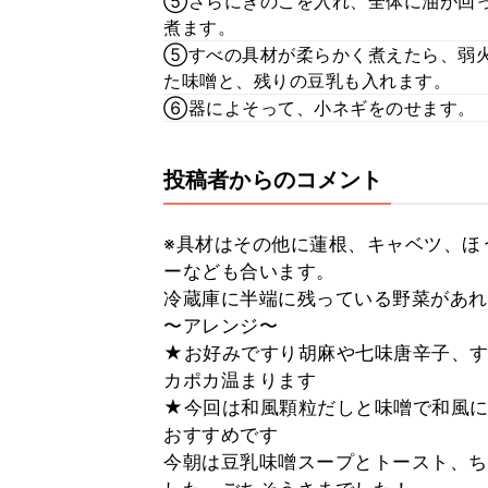
⑤さらにきのこを入れ、全体に油が回っ
煮ます。
⑤すべの具材が柔らかく煮えたら、弱
た味噌と、残りの豆乳も入れます。
⑥器によそって、小ネギをのせます。
投稿者からのコメント
※具材はその他に蓮根、キャベツ、ほ
ーなども合います。
冷蔵庫に半端に残っている野菜があれ
〜アレンジ〜
★お好みですり胡麻や七味唐辛子、す
カポカ温まります
★今回は和風顆粒だしと味噌で和風に
おすすめです
今朝は豆乳味噌スープとトースト、ち