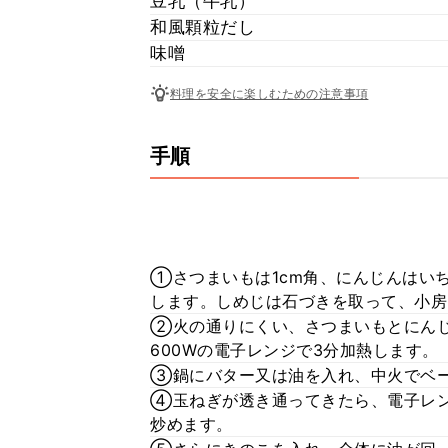
豆乳（牛乳）
和風顆粒だし
味噌
料理を安全に楽しむための注意事項
手順
①さつまいもは1cm角、にんじんはい
します。しめじは石づきを取って、小房
②火の通りにくい、さつまいもとにん
600Wの電子レンジで3分加熱します。
③鍋にバター又は油を入れ、中火でベ
④玉ねぎが透き通ってきたら、電子レ
炒めます。