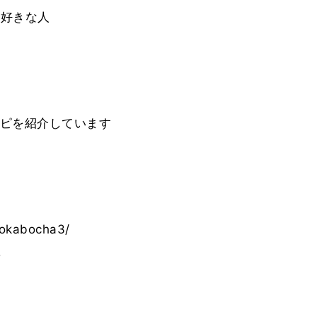
り好きな人
ピを紹介しています
pokabocha3/
。