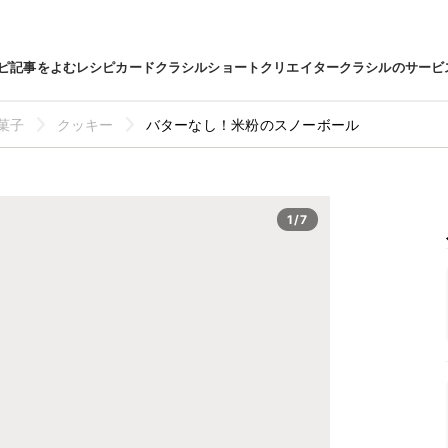
ピ
記事をよむ
レシピカード
クラシルショート
クリエイター
クラシルのサービ
菓子
クッキー
バターなし！米粉のスノーボール
1/7