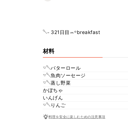
𓌈˒˒ 321日目ꕀ꙳breakfast
材料
𓎻𓌈バターロール
𓎻𓌈魚肉ソーセージ
𓎻𓌈蒸し野菜
かぼちゃ
いんげん
𓎻𓌈りんご
料理を安全に楽しむための注意事項