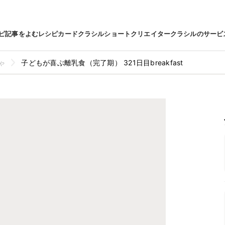
ピ
記事をよむ
レシピカード
クラシルショート
クリエイター
クラシルのサービ
ゃ
子どもが喜ぶ離乳食（完了期） 321日目breakfast