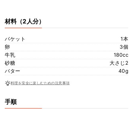
材料
（2人分）
バケット
1本
卵
3個
牛乳
180cc
砂糖
大さじ2
バター
40g
料理を安全に楽しむための注意事項
手順