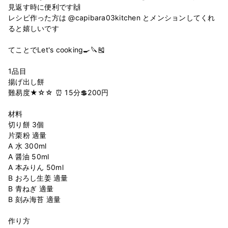
見返す時に便利です🙌
レシピ作った方は @capibara03kitchen とメンションしてくれ
ると嬉しいです
てことでLet's cooking🍳🔪🎽
1品目
揚げ出し餅
難易度★☆☆ ⏰ 15分💲200円
材料
切り餅 3個
片栗粉 適量
A 水 300ml
A 醤油 50ml
A 本みりん 50ml
B おろし生姜 適量
B 青ねぎ 適量
B 刻み海苔 適量
作り方