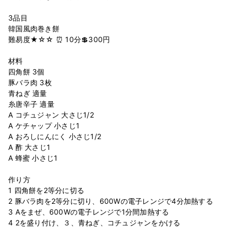
3品目
韓国風肉巻き餅
難易度★☆☆ ⏰ 10分💲300円
材料
四角餅 3個
豚バラ肉 3枚
青ねぎ 適量
糸唐辛子 適量
A コチュジャン 大さじ1/2
A ケチャップ 小さじ1
A おろしにんにく 小さじ1/2
A 酢 大さじ1
A 蜂蜜 小さじ1
作り方
1 四角餅を2等分に切る
2 豚バラ肉を2等分に切り、600Wの電子レンジで4分加熱する
3 Aをまぜ、600Wの電子レンジで1分間加熱する
4 2を盛り付け、３、青ねぎ、コチュジャンをかける