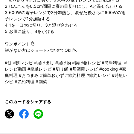
2 れんこんを0.5cm間隔に賽の目切りにし、Aと混ぜ合わせる
3 600Wの電子レンジで2分加熱し、混ぜた後さらに600Wの電
子レンジで2分加熱する
4 1を一口大に切り、3と混ぜ合わせる
5 お皿に盛り、Bをかける
ワンポイント👌
餅がない方はショートパスタでOk!!🔪
#餅 #餅レシピ #揚げ出し #揚げ物 #揚げ物レシピ #簡単料理 #
レシピ動画 #簡単レシピ #切り餅 #居酒屋レシピ #cooking #家
庭料理 #おつまみ #簡単おかず #節約料理 #節約レシピ #時短レ
シピ #節約料理 #副菜
このカードをシェアする