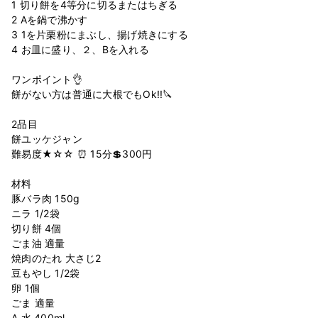
1 切り餅を4等分に切るまたはちぎる
2 Aを鍋で沸かす
3 1を片栗粉にまぶし、揚げ焼きにする
4 お皿に盛り、２、Bを入れる
ワンポイント👌
餅がない方は普通に大根でもOk!!🔪
2品目
餅ユッケジャン
難易度★☆☆ ⏰ 15分💲300円
材料
豚バラ肉 150g
ニラ 1/2袋
切り餅 4個
ごま油 適量
焼肉のたれ 大さじ2
豆もやし 1/2袋
卵 1個
ごま 適量
A 水 400ml