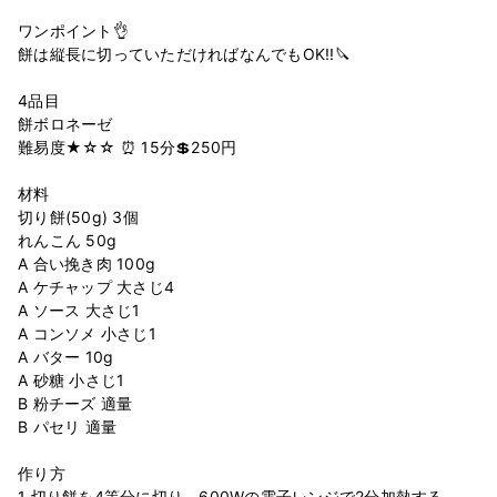
ワンポイント👌
餅は縦長に切っていただければなんでもOK!!🔪
4品目
餅ボロネーゼ
難易度★☆☆ ⏰ 15分💲250円
材料
切り餅(50g) 3個
れんこん 50g
A 合い挽き肉 100g
A ケチャップ 大さじ4
A ソース 大さじ1
A コンソメ 小さじ1
A バター 10g
A 砂糖 小さじ1
B 粉チーズ 適量
B パセリ 適量
作り方
1 切り餅を4等分に切り、600Wの電子レンジで2分加熱する