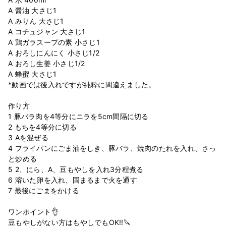
A 醤油 大さじ1
A みりん 大さじ1
A コチュジャン 大さじ1
A 鶏ガラスープの素 小さじ1
A おろしにんにく 小さじ1/2
A おろし生姜 小さじ1/2
A 蜂蜜 大さじ1
*動画では後入れですが純粋に間違えました。
作り方
1 豚バラ肉を4等分にニラを5cm間隔に切る
2 もちを4等分に切る
3 Aを混ぜる
4 フライパンにごま油をしき、豚バラ、焼肉のたれを入れ、さっ
と炒める
5 2、にら、A、豆もやしを入れ3分程煮る
6 溶いた卵を入れ、固まるまで火を通す
7 最後にごまをかける
ワンポイント👌
豆もやしがない方はもやしでもOK!!🔪