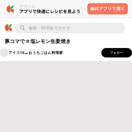
豚コマで☆塩レモン生姜焼き
アイコ15🍳おうちごはん料理家
フォロー