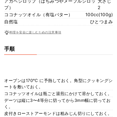
アガベシロップ（はちみつやメープルシロッ
大さじ
プ）
2
ココナッツオイル（有塩バター）
100cc(100g)
自然塩
ひとつまみ
料理を安全に楽しむための注意事項
手順
オーブンは170℃ に予熱しておく。角型にクッキングシ
ートを敷いておく。
ココナッツオイルは瓶ごと湯煎にかけて溶かしておく。
デーツは縦に3〜4等分に切ってから3mm幅に切ってお
く。
皮付きローストアーモンドは粗みじん切りにしておく。