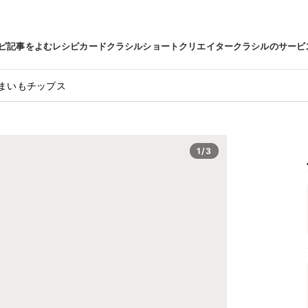
ピ
記事をよむ
レシピカード
クラシルショート
クリエイター
クラシルのサービ
まいもチップス
1/3