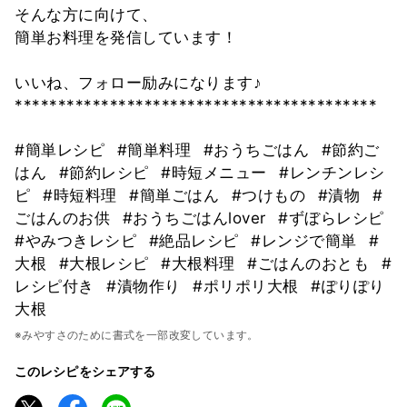
そんな方に向けて、
簡単お料理を発信しています！
いいね、フォロー励みになります♪
******************************************
#簡単レシピ
#簡単料理
#おうちごはん
#節約ご
はん
#節約レシピ
#時短メニュー
#レンチンレシ
ピ
#時短料理
#簡単ごはん
#つけもの
#漬物
#
ごはんのお供
#おうちごはんlover
#ずぼらレシピ
#やみつきレシピ
#絶品レシピ
#レンジで簡単
#
大根
#大根レシピ
#大根料理
#ごはんのおとも
#
レシピ付き
#漬物作り
#ポリポリ大根
#ぽりぽり
大根
※みやすさのために書式を一部改変しています。
このレシピをシェアする