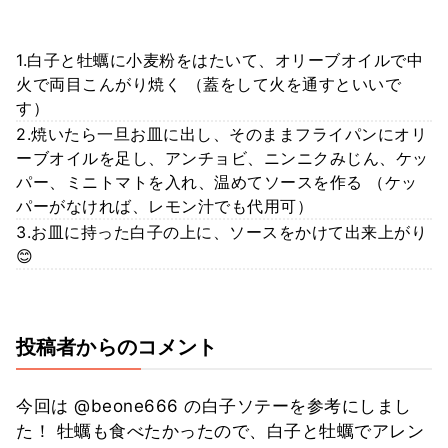
1.白子と牡蠣に小麦粉をはたいて、オリーブオイルで中
火で両目こんがり焼く （蓋をして火を通すといいで
す）
2.焼いたら一旦お皿に出し、そのままフライパンにオリ
ーブオイルを足し、アンチョビ、ニンニクみじん、ケッ
パー、ミニトマトを入れ、温めてソースを作る （ケッ
パーがなければ、レモン汁でも代用可）
3.お皿に持った白子の上に、ソースをかけて出来上がり
😊
投稿者からのコメント
今回は @beone666 の白子ソテーを参考にしまし
た！ 牡蠣も食べたかったので、白子と牡蠣でアレン