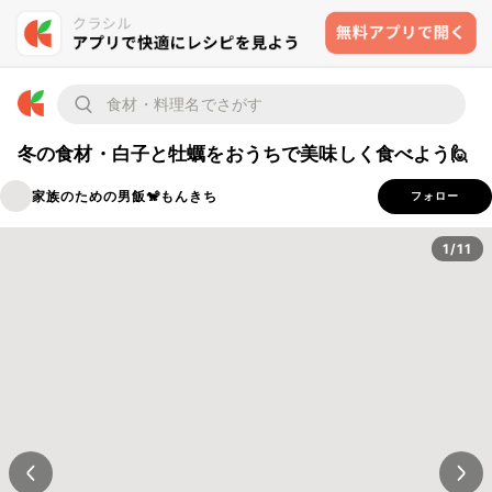
冬の食材・白子と牡蠣をおうちで美味しく食べよう🙋‍
家族のための男飯🐒もんきち
フォロー
1/11