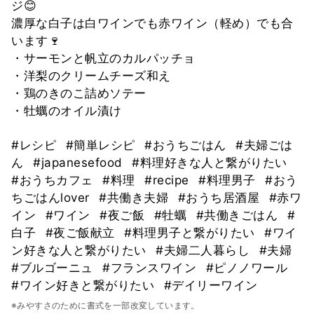
ジ😊
濃厚な白子は白ワインでも赤ワイン（軽め）でも合
います🍷
・サーモンと帆立のカルパッチョ
・洋梨のクリームチーズ和え
・鶏のきのこ詰めソテー
・牡蠣のオイル漬け
#レシピ
#簡単レシピ
#おうちごはん
#夫婦ごは
ん
#japanesefood
#料理好きな人と繋がりたい
#おうちカフェ
#料理
#recipe
#料理男子
#おう
ちごはんlover
#共働き夫婦
#おうち居酒屋
#赤ワ
イン
#ワイン
#夜ご飯
#牡蠣
#共働きごはん
#
白子
#夜ご飯献立
#料理男子と繋がりたい
#ワイ
ン好きな人と繋がりたい
#夫婦二人暮らし
#夫婦
#ブルゴーニュ
#フランスワイン
#ピノノワール
#ワイン好きと繋がりたい
#デイリーワイン
※みやすさのために書式を一部改変しています。