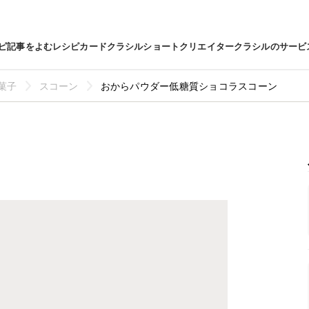
ピ
記事をよむ
レシピカード
クラシルショート
クリエイター
クラシルのサービ
菓子
スコーン
おからパウダー低糖質ショコラスコーン