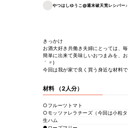
やつはしゆうこ@週末破天荒レシパー♪
きっかけ
お酒大好き共働き夫婦にとっては、毎日
簡単に出来て美味しいおつまみを、お
｀〃)ゞ
今回は我が家で良く買う身近な材料
材料
（2人分）
○フルーツトマト
○モッツァレラチーズ（今回は小粒タ
生ハム
●ローズマリー