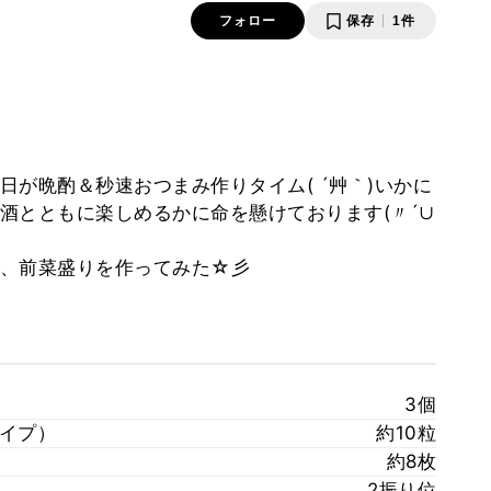
フォロー
保存
1件
が晩酌＆秒速おつまみ作りタイム( ´艸｀)いかに
酒とともに楽しめるかに命を懸けております(〃´∪
で、前菜盛りを作ってみた☆彡
3個
イプ）
約10粒
約8枚
2振り位