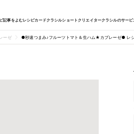
ピ
記事をよむ
レシピカード
クラシルショート
クリエイター
クラシルのサービ
レーゼ
●秒速つまみ♪フルーツトマト＆生ハム★カプレーゼ● レ