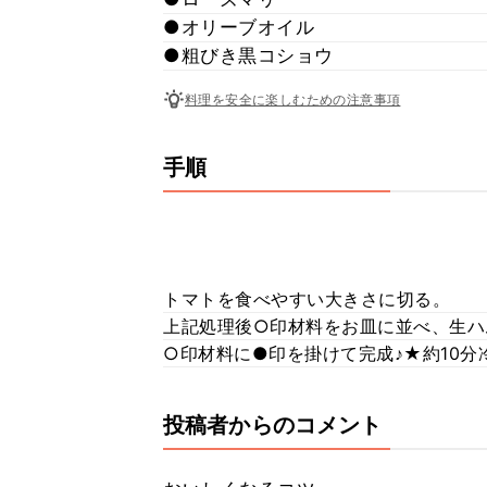
●オリーブオイル
●粗びき黒コショウ
料理を安全に楽しむための注意事項
手順
トマトを食べやすい大きさに切る。
上記処理後○印材料をお皿に並べ、生ハ
○印材料に●印を掛けて完成♪★約10分
投稿者からのコメント