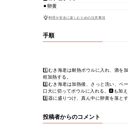
⚫︎卵黄
料理を安全に楽しむための注意事項
手順
1️⃣むき海老は耐熱ボウルに入れ、酒を
程加熱する。
2️⃣むき海老は加熱後、さっと洗い、
口大に切ってボウルに入れる。🅰️も加
3️⃣器に盛りつけ、真ん中に卵黄を落と
投稿者からのコメント