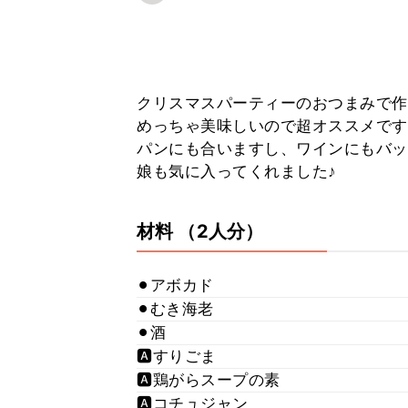
クリスマスパーティーのおつまみで作
めっちゃ美味しいので超オススメです
パンにも合いますし、ワインにもバッチリ
娘も気に入ってくれました♪
材料
（2人分）
⚫︎アボカド
⚫︎むき海老
⚫︎酒
🅰️すりごま
🅰️鶏がらスープの素
🅰️コチュジャン