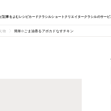
ピ
記事をよむ
レシピカード
クラシルショート
クリエイター
クラシルのサービ
え物
簡単✩ごま油香るアボカドなすチキン