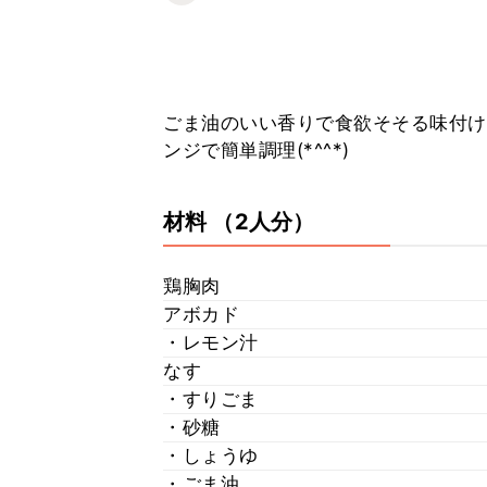
ごま油のいい香りで食欲そそる味付け
ンジで簡単調理(*^^*)
材料
（2人分）
鶏胸肉
アボカド
・レモン汁
なす
・すりごま
・砂糖
・しょうゆ
・ごま油