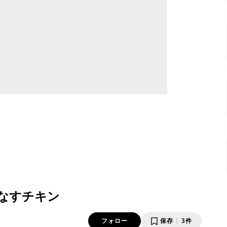
なすチキン
フォロー
保存
3件