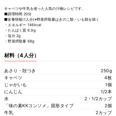
キャベツや牛乳を使った人気の汁物レシピです。
■調理時間 20分
■栄養情報(1人分)※野菜摂取量はきのこ類・いも類を除く
・エネルギー 146kcal
・たんぱく質 6.9g
・塩分 2g
・野菜摂取量 68g
材料
（4人分）
あさり・殻つき
250g
キャベツ
4枚
じゃがいも
1個
にんじん
1/2本
水
2・1/2カップ
「味の素KKコンソメ」固形タイプ
2個
牛乳
2カップ