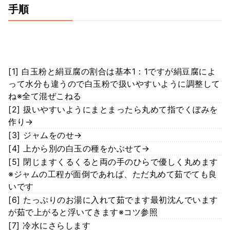
手順
[1] 白玉粉と絹豆腐の割合は基本1：1ですが絹豆腐によ
って水分も違うので白玉粉で扱いやすいように調整して
ね※全て混ぜこねる
[2] 扱いやすいようにまとまったら丸めて指でくぼみを
作り→
[3] ジャムをのせ→
[4] 上から別の白玉の種をかぶせて→
[5] 閉じますくるくると両の手のひらで優しく丸めます
※ジャムの工程が面倒であれば、ただ丸めて茹でても良
いです
[6] たっぷりのお湯に入れて茹でます最初沈んでいます
が茹で上がると浮いてきます※コツ参照
[7] 冷水にさらします