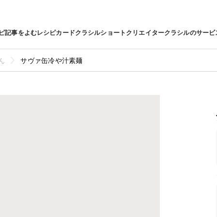
ピ
記事をよむ
レシピカード
クラシルショート
クリエイター
クラシルのサービ
ん
サヴァ缶冷や汁素麺