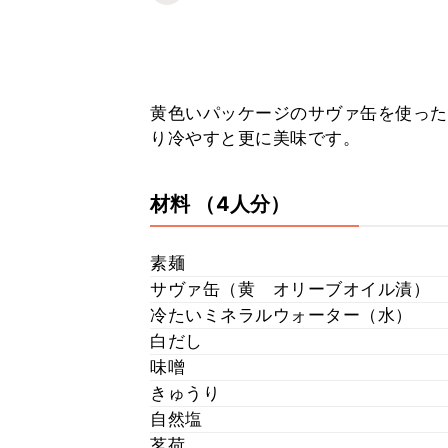
黄色いパッケージのサヴァ缶を使った
り冷やすと更に美味です。
材料
（4人分）
素麺
サヴァ缶（黄 オリーブオイル漬）
冷たいミネラルウォーター（水）
白だし
味噌
きゅうり
自然塩
茗荷