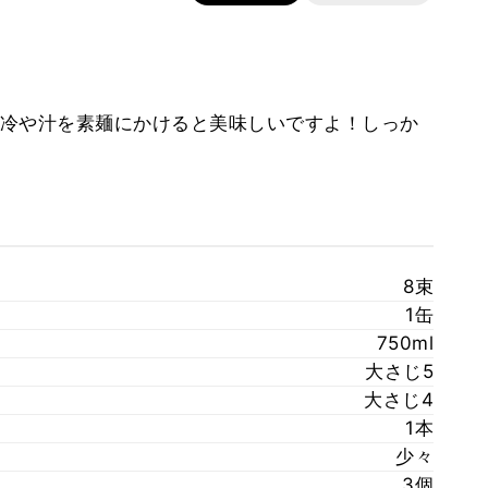
冷や汁を素麺にかけると美味しいですよ！しっか
8束
1缶
750ml
大さじ5
大さじ4
1本
少々
3個