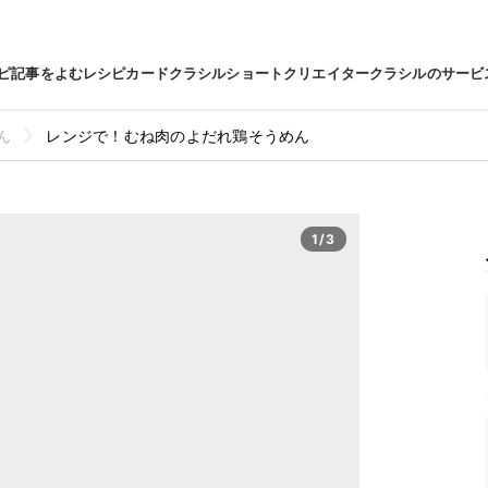
ピ
記事をよむ
レシピカード
クラシルショート
クリエイター
クラシルのサービ
ん
レンジで！むね肉のよだれ鶏そうめん
1/3