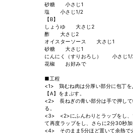
砂糖 小さじ1
塩 小さじ1/2
【B】
しょうゆ 大さじ2
酢 大さじ2
オイスターソース 大さじ1
砂糖 大さじ1
にんにく（すりおろし） 小さじ1/
花椒 お好みで
■工程
<1> 鶏むね肉は分厚い部分に包丁
【A】をまぶす。
<2> 長ねぎの青い部分は手で押して
る。
<3> <2>にふんわりとラップをし
て再度ラップをし、さらに2分30秒
<4> そのまま5分ほど置いて余熱