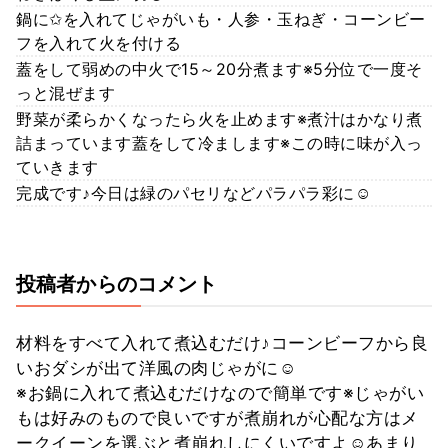
鍋に✩を入れてじゃがいも・人参・玉ねぎ・コーンビー
フを入れて火を付ける
蓋をして弱めの中火で15～20分煮ます※5分位で一度そ
っと混ぜます
野菜が柔らかくなったら火を止めます※煮汁はかなり煮
詰まっています蓋をして冷まします※この時に味が入っ
ていきます
完成です♪今日は緑のパセリなどパラパラ彩に☺
投稿者からのコメント
材料をすべて入れて煮込むだけ♪コーンビーフから良
いおダシが出て洋風の肉じゃがに☺
※お鍋に入れて煮込むだけなので簡単です※じゃがい
もは好みのもので良いですが煮崩れが心配な方はメ
ークイーンを選ぶと煮崩れしにくいですよ☺あまり