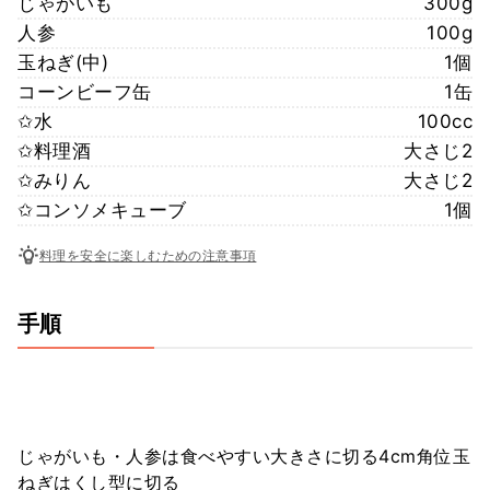
じゃがいも
300g
人参
100g
玉ねぎ(中)
1個
コーンビーフ缶
1缶
✩水
100cc
✩料理酒
大さじ2
✩みりん
大さじ2
✩コンソメキューブ
1個
料理を安全に楽しむための注意事項
手順
じゃがいも・人参は食べやすい大きさに切る4cm角位玉
ねぎはくし型に切る