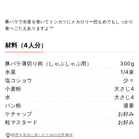
豚バラで水菜を巻いてトンカツに♬カロリー控えめでもしっかり
食べごたえありますよ^^
材料
（4人分）
豚バラ薄切り肉（しゃぶしゃぶ用）
300g
水菜
1/4束
塩コショウ
少々
小麦粉
大さじ4
水
大さじ4
パン粉
適量
ケチャップ
お好み
粒マスタード
お好み
料理を安全に楽しむための注意事項