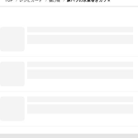
TOP
レシピカード
揚げ物
豚バラの水菜巻きカツ☆