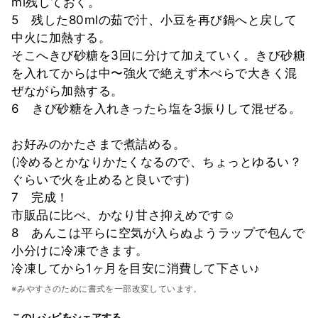
ml残しておく。
5 残した80mlの茹で汁、小豆を再び鍋へと戻して
中火に加熱する。
そこへきび砂糖を3回に分けて加えていく。きび砂糖
を入れてからは中〜強火で絶えず木べらで大きく混
ぜながら加熱する。
6 きび砂糖を入れきったら塩を3振りして混ぜる。
お好みのかたさまで煮詰める。
(冷めるとかなりかたくなるので、ちょっとゆるい？
ぐらいで火を止めると良いです)
7 完成！
市販品に比べ、かなり甘さ抑えめです☺
8 あんこは平らに空気が入らぬようラップで包んで
小分けに冷凍できます。
冷凍してから1ヶ月を目安に消費して下さい♪
※みやすさのために書式を一部改変しています。
このレシピをシェアする