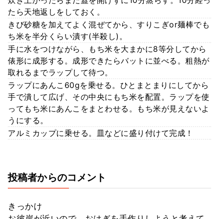
炊き上がったらまだ蓋を開けずに10分蒸らす。10分経っ
たら天地返しをしておく。
きび砂糖を加えてよく混ぜてから、すりこぎor麺棒でも
ち米を半分くらい潰す(半殺し)。
手に水をつけながら、もち米を大まかに8等分してから
俵形に成形する。成形できたらバットに並べる。粗熱が
取れるまでラップして待つ。
ラップにあんこ60gを乗せる。ひとまとまりにしてから
手で潰して広げ、その中央にもち米を配置。ラップを使
ってもち米にあんこをまとわせる。もち米が見えないよ
うにする。
アルミカップに乗せる。皿などに盛り付けて完成！
投稿者からのコメント
きっかけ
お彼岸が近いので、おはぎを手作りしようと考えて